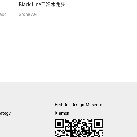
Black Line卫浴水龙头
aud,
Grohe AG
Red Dot Design Museum
rategy
Xiamen