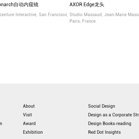
 Monarch自动内窥镜
AXOR Edge龙头
ccenture Interactive, San Francisco,
Studio Massaud, Jean-Marie Mass
Paris, France
About
Social Design
Visit
Design as a Corporate St
n
Award
Design Books-reading
Exhibition
Red Dot Insights