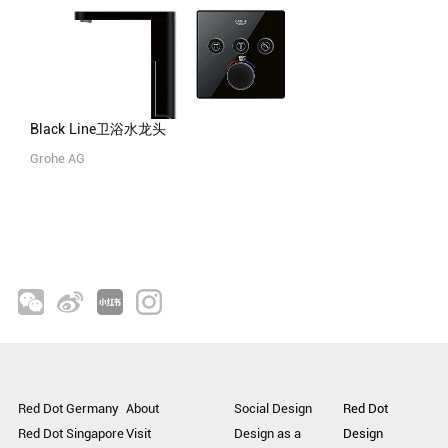
Black Line卫浴水龙头
Grohe AG
Red Dot Germany
About
Social Design
Red Dot
Red Dot Singapore
Visit
Design as a
Design