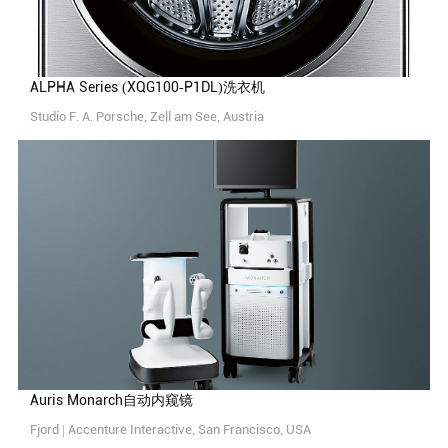
ALPHA Series (XQG100-P1DL)洗衣机
Studio F. A. Porsche, Zell am See, Austria
Auris Monarch自动内窥镜
Fjord | Accenture Interactive, San Francisco, USA