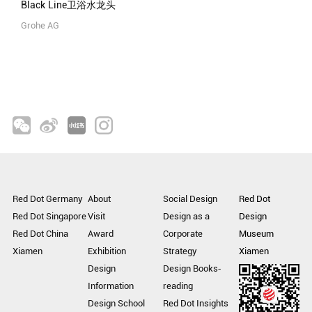
Black Line卫浴水龙头
Grohe AG
Red Dot Germany
About
Social Design
Red Dot
Red Dot Singapore
Visit
Design as a
Design
Red Dot China
Award
Corporate
Museum
Xiamen
Exhibition
Strategy
Xiamen
Design
Design Books-
Information
reading
Design School
Red Dot Insights