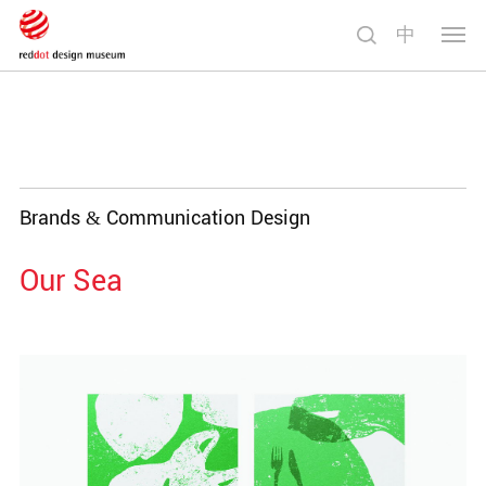
中
切
换
导
航
Brands & Communication Design
Our Sea