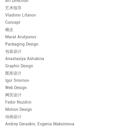
Art Direction
艺术指导
Vladimir Lifanov
Concept
概念
Marat Arutyunov
Packaging Design
包装设计
Anastasiya Ashukina
Graphic Design
图形设计
Igor Smirnov
Web Design
网页设计
Fedor Nozdrin
Motion Design
动画设计
Andrey Geraskin, Evgenia Maksimova